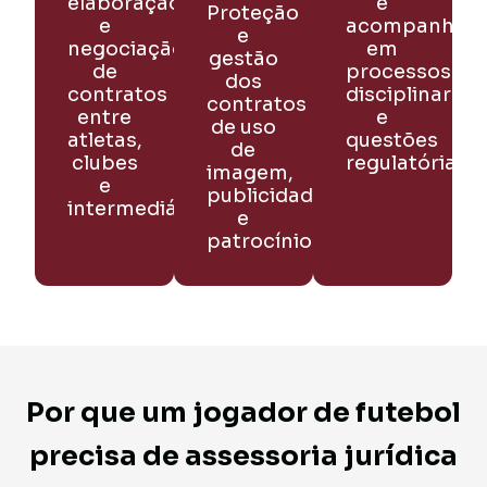
elaboração
e
Proteção
e
acompanham
e
negociação
em
gestão
de
processos
dos
contratos
disciplinares
contratos
entre
e
de uso
atletas,
questões
de
clubes
regulatórias.
imagem,
e
publicidade
intermediários.
e
patrocínio.
Por que um jogador de futebol
precisa de assessoria jurídica