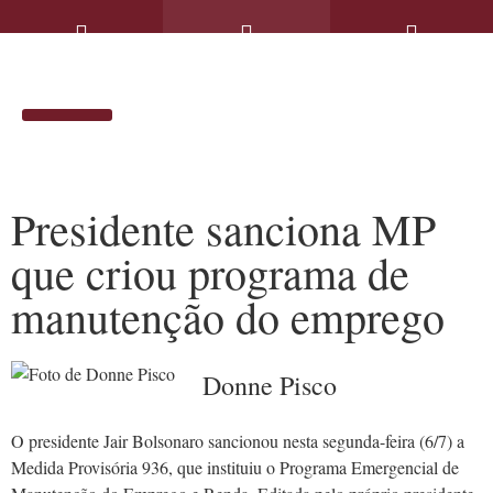
SOLUÇÕES JURÍDICAS
ARTIGOS & NOTÍCIAS
Presidente sanciona MP
que criou programa de
manutenção do emprego
Donne Pisco
O presidente Jair Bolsonaro sancionou nesta segunda-feira (6/7) a
Medida Provisória 936, que instituiu o Programa Emergencial de