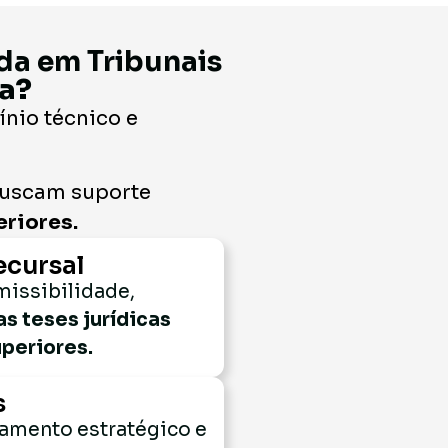
da em Tribunais
ia?
ínio técnico e
 buscam suporte
riores.
ecursal
missibilidade,
as teses jurídicas
periores.
s
amento estratégico e