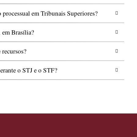
 processual em Tribunais Superiores?
 em Brasília?
e recursos?
perante o STJ e o STF?