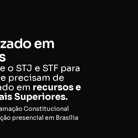
lizado em
s
e o STJ e STF para
ue precisam de
zado em
recursos e
is Superiores.
amação Constitucional
ção presencial em Brasília