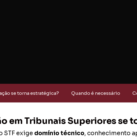
ção se torna estratégica?
Quando é necessário
C
 em Tribunais Superiores se t
 o STF exige
domínio técnico
, conhecimento a