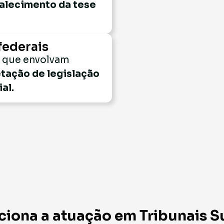
talecimento da tese
federais
s que envolvam
etação de legislação
al.
iona a atuação em Tribunais S